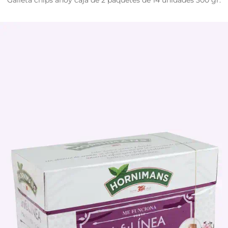
Galleta chips ahoy caja de 2 paquetes de 14 unidades 300 gr.