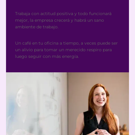
Trabaja con actitud positiva y todo funcionará
mejor, la empresa crecerá y habrá un sano
ambiente de trabajo.
Un café en tu oficina a tiempo, a veces puede ser
un alivio para tomar un merecido respiro para
luego seguir con más energía.