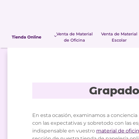
Saltar
al
contenido
Venta de Material
Venta de Material
Tienda Online
de Oficina
Escolar
Grapado
En esta ocasión, examinamos a conciencia 
con las expectativas y sobretodo con las es
indispensable en vuestro
material de oficin
sección de nuestra tienda de papelería onl