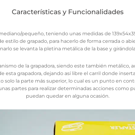
Características y Funcionalidades
 mediano/pequeño, teniendo unas medidas de 139x54x35 m
stilo de grapado, para hacerlo de forma cerrada o abiert
ionarlo se levanta la pletina metálica de la base y girán
nismo de la grapadora, siendo este también metálico, 
e esta grapadora, dejando así libre el carril donde inser
 solo la parte más superior, lo cual es un punto en cont
gunas partes para realizar determinadas acciones como p
puedan quedar en alguna ocasión.