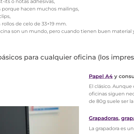
-its o notas adhesivas,
es porque hacen muchos mailings,
lips,
in rollos de celo de 33×19 mm.
icina son un mundo, pero cuando tienen buen material y 
básicos para cualquier oficina (los impre
Papel A4
y consu
El clásico. Aunque
oficinas siguen ne
de 80g suele ser l
Grapadoras
,
grap
La grapadora es un