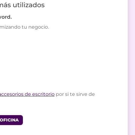
más utilizados
word.
imizando tu negocio.
accesorios de escritorio
por si te sirve de
OFICINA