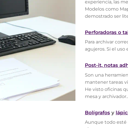
experiencia, las m
Modelos como Mape
demostrado ser lit
Perforadoras o t
Para archivar corr
agujeros. Si el uso
Post-it, notas ad
Son una herramien
mantener tareas vi
He visto oficinas 
mesa y archivador…
Bolígrafos
y
lápi
Aunque todo esté d