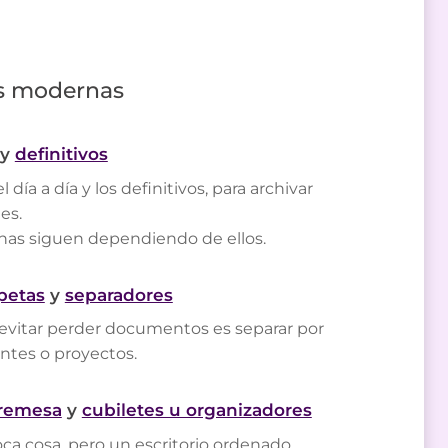
nas modernas
y
definitivos
l día a día y los definitivos, para archivar
es.
inas siguen dependiendo de ellos.
petas
y
separadores
evitar perder documentos es separar por
entes o proyectos.
bremesa
y
cubiletes u organizadores
a cosa, pero un escritorio ordenado